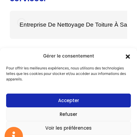
Entreprise De Nettoyage De Toiture À Saint-
Gérer le consentement
Pour offrir les meilleures expériences, nous utilisons des technologies
Menu
telles que les cookies pour stocker et/ou accéder aux informations des
appareils.
Accueil
Prestations
Accepter
RENOV TOITURE 22
Galerie
Mentions légales
Refuser
Politique de
Avis
confidentialité
Voir les préférences
Contact
Plan du site